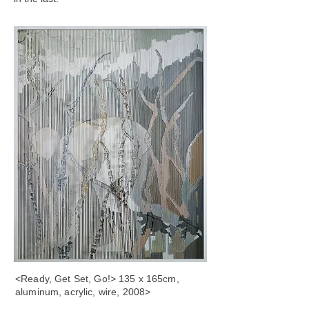
<Ready, Get Set, Go!> 135 x 165cm,
aluminum, acrylic, wire, 2008>