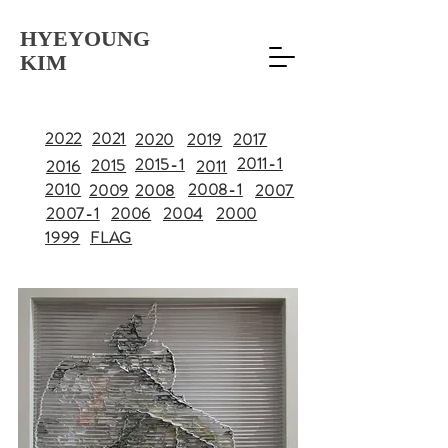
HYEYOUNG
KIM
2022
2021
2020
2019
2017
2011-1
2015-1
2015
2016
2011
2010
2008-1
2009
2008
2007
2007-1
2006
2004
2000
1999
FLAG